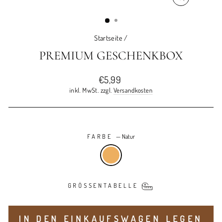
SCHLIESSEN
ESC)
Startseite
/
PREMIUM GESCHENKBOX
Normaler
€5,99
Preis
inkl. MwSt. zzgl.
Versandkosten
Liquid error (snippets/image-element line 93): invalid url input
FARBE
—
Natur
GRÖSSENTABELLE
IN DEN EINKAUFSWAGEN LEGEN